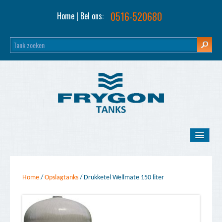
0516-520680
Home
| Bel ons:
Home
Home
/
Opslagtanks
/
Drukketel Wellmate 150 liter
Opslagtanks
Tank inkoop