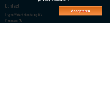
Contact
Accepteren
Frygon Waterbehandeling B.V.
Ploeggang 3a
8431 NE Oosterwolde (FR.)
T: 0516-520680
F: 0516-520685
E:
frygon@frygon.nl
Bekijk ook
frygon.nl
frygonzout.nl
Verkoopvoorwaarden
|
Privacy statement
| Made with
❤
by
BO. Be