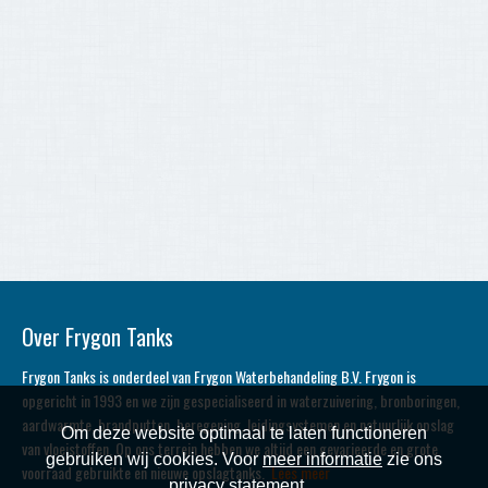
Over Frygon Tanks
Frygon Tanks is onderdeel van Frygon Waterbehandeling B.V. Frygon is
opgericht in 1993 en we zijn gespecialiseerd in waterzuivering, bronboringen,
aardwarmte, brandputten, beregening, leidingsystemen en natuurlijk opslag
Om deze website optimaal te laten functioneren
van vloeistoffen. Op ons terrein hebben we altijd een gevarieerde en grote
gebruiken wij cookies. Voor
meer informatie
zie ons
voorraad gebruikte en nieuwe opslagtanks.
Lees meer
privacy statement.