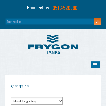
0516-520680
Home
| Bel ons:
Home
SORTEER OP:
Opslagtanks
Tank inkoop