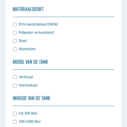
MATERIAALSOORT
Plaats een zoekopdracht
Transport
RVS roestvrijstaal (INOX)
Polyester en kunststof
Service
Staal
Contact
Aluminium
MODEL VAN DE TANK
Verticaal
Horizontaal
INHOUD VAN DE TANK
tot 500 liter
500-1000 liter