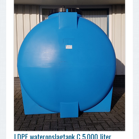
Plaats een zoekopdracht
Transport
Service
Contact
LDPE wateropslagtank C 5.000 liter