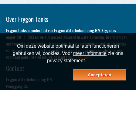
Over Frygon Tanks
Frygon Tanks is onderdeel van Frygon Waterbehandeling B.V. Frygon is
opgericht in 1993 en we zijn gespecialiseerd in waterzuivering, bronboringen,
aardwarmte, brandputten, beregening, leidingsystemen en natuurlijk opslag
Om deze website optimaal te laten functioneren
van vloeistoffen. Op ons terrein hebben we altijd een gevarieerde en grote
gebruiken wij cookies. Voor
meer informatie
zie ons
voorraad gebruikte en nieuwe opslagtanks.
Lees meer
privacy statement.
Contact
Accepteren
Frygon Waterbehandeling B.V.
Ploeggang 3a
8431 NE Oosterwolde (FR.)
T: 0516-520680
F: 0516-520685
E:
frygon@frygon.nl
Bekijk ook