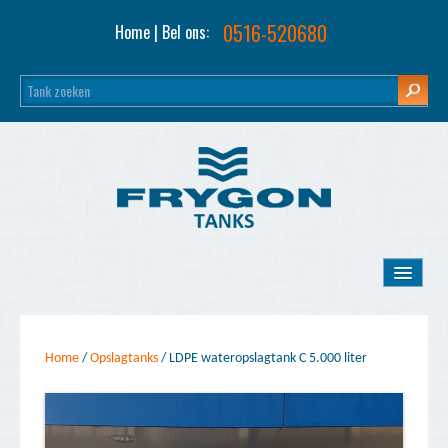
0516-520680
Home
| Bel ons:
Home
Home
/
Opslagtanks
/
LDPE wateropslagtank C 5.000 liter
Opslagtanks
Tank inkoop