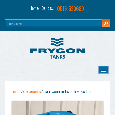
0516-520680
Home
| Bel ons:
Home
Home
/
Opslagtanks
/
LDPE wateropslagtank V 300 liter
Opslagtanks
Tank inkoop