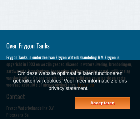
Over Frygon Tanks
Frygon Tanks is onderdeel van Frygon Waterbehandeling B.V. Frygon is
opgericht in 1993 en we zijn gespecialiseerd in waterzuivering, bronboringen,
aardwarmte, brandputten, beregening, leidingsystemen en natuurlijk opslag
Om deze website optimaal te laten functioneren
van vloeistoffen. Op ons terrein hebben we altijd een gevarieerde en grote
gebruiken wij cookies. Voor
meer informatie
zie ons
voorraad gebruikte en nieuwe opslagtanks.
Lees meer
privacy statement.
Contact
Accepteren
Frygon Waterbehandeling B.V.
Ploeggang 3a
8431 NE Oosterwolde (FR.)
T: 0516-520680