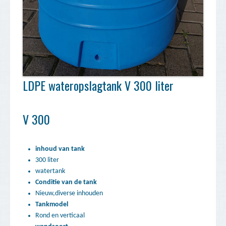
LDPE wateropslagtank V 300 liter
V 300
inhoud van tank
300 liter
watertank
Conditie van de tank
Nieuw,diverse inhouden
Tankmodel
Rond en verticaal